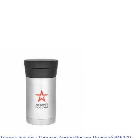
Термос для еды Thermos Армия России Полевой 646279,