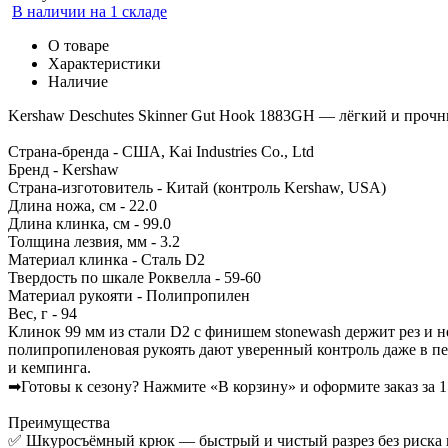
В наличии на 1 складе
О товаре
Характеристики
Наличие
Kershaw Deschutes Skinner Gut Hook 1883GH — лёгкий и проч
Страна-бренда - США, Kai Industries Co., Ltd
Бренд - Kershaw
Страна-изготовитель - Китай (контроль Kershaw, USA)
Длина ножа, см - 22.0
Длина клинка, см - 99.0
Толщина лезвия, мм - 3.2
Материал клинка - Сталь D2
Твердость по шкале Роквелла - 59-60
Материал рукояти - Полипропилен
Вес, г - 94
Клинок 99 мм из стали D2 с финишем stonewash держит рез и н
полипропиленовая рукоять дают уверенный контроль даже в п
и кемпинга.
➡Готовы к сезону? Нажмите «В корзину» и оформите заказ за 
Преимущества
✅ Шкуросъёмный крюк — быстрый и чистый разрез без риска 