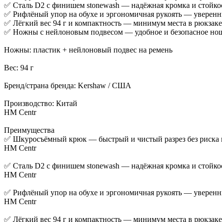
✅ Сталь D2 с финишем stonewash — надёжная кромка и стойкос
✅ Рифлёный упор на обухе и эргономичная рукоять — уверенны
✅ Лёгкий вес 94 г и компактность — минимум места в рюкзаке
✅ Ножны с нейлоновым подвесом — удобное и безопасное нош
Ножны: пластик + нейлоновый подвес на ремень
Вес: 94 г
Бренд/страна бренда: Kershaw / США
Производство: Китай
HM Centr
Преимущества
✅ Шкуросъёмный крюк — быстрый и чистый разрез без риска 
HM Centr
✅ Сталь D2 с финишем stonewash — надёжная кромка и стойкос
HM Centr
✅ Рифлёный упор на обухе и эргономичная рукоять — уверенны
HM Centr
✅ Лёгкий вес 94 г и компактность — минимум места в рюкзаке