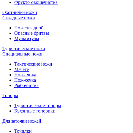
Фрукто-овощечистка
Охотничьи ножи
Складные ножи
Нож складной
Опасные бритвы
Мультитулы
Туристические ножи
Специальные ножи
Тактические ножи
Мачете
Нож-тяпка
Нож-сечка
Рыбочистка
Топоры
Туристические топоры
Кухонные топорики
Для заточки ножей
Точилки