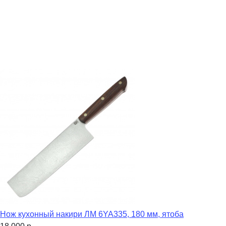
Нож кухонный накири ЛМ 6YA335, 180 мм, ятоба