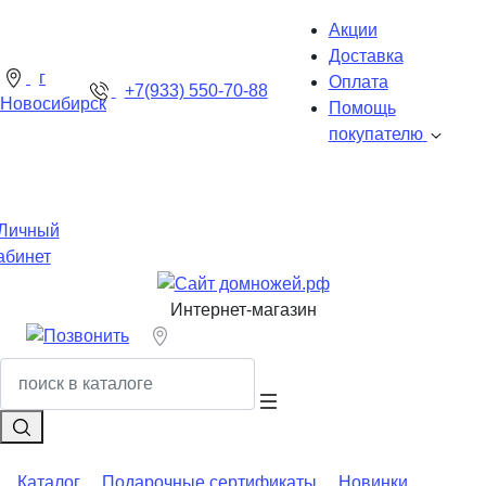
Акции
Доставка
г
Оплата
+7(933) 550-70-88
Новосибирск
Помощь
покупателю
Личный
абинет
Интернет-магазин
Каталог
Подарочные сертификаты
Новинки