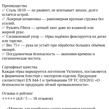
Преимущества
✅ Сталь 18/10 — не ржавеет, не впитывает запахи, долго
остаётся острой.
✅ Лазерная штамповка — равномерная крупная стружка без
усилий.
✅ Рукоять Fibrox — цепкий хват даже во влажной или
жирной руке.
✅ Силиконовый упор — тёрка надёжно фиксируется на доске
или тарелке.
✅ Вес 75 г — рука не устаёт при обработке больших объёмов
овощей.
✅ Посудомоечная безопасность — экономия времени и
гигиеническая чистота.
Сертификат качества
Каждая тёрка маркируется логотипом Victorinox, поставляется
в фирменном блистере с паспортом изделия. Продукция
соответствует EN 844-1 и требованиям ТР ТС 019/2011 «О
безопасности продукции лёгкой промышленности».
Отзывы и рейтинг
⭐️⭐️⭐️⭐️⭐️ (4,9 / 5 — 18 отзывов)
— «Морковь для корейского салата натирается крупной