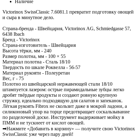
Наличие
Victorinox SwissClassic 7.6081.1 превратит подготовку овощей
и сыра в минутное дело.
Страна-бренда - Швейцария, Victorinox AG, Schmiedgasse 57,
6438 Ibach
Бренд - Victorinox
Страна-изготовитель - Швейцария
Высота тёрки, мм - 240
Размер полотна, мм - 100 × 55
Материал полотна - Сталь 18/10
Твердость по шкале Роквелла - 56-57
Материал рукояти - Полеуретан
Вес, г - 75
Полотно из швейцарской нержавеющей стали 18/10
штампуется лазером: острые пирамидальные зубцы легко
дробят твёрдые продукты и создают ровную крупную
стружку, идеально подходящую для салатов и запеканок.
Лёгкая рукоять Fibrox не скользит даже в мокрой ладони, а
силиконовый упор на торце предотвращает соскальзывание
по разделочной доске. Инструмент выдерживает мойку в
ПММ и не тускнеет от кислот овощей.
➡Нажмите «Добавить в корзину» — получите свою Victorinox
SwissClassic уже через пару дней!