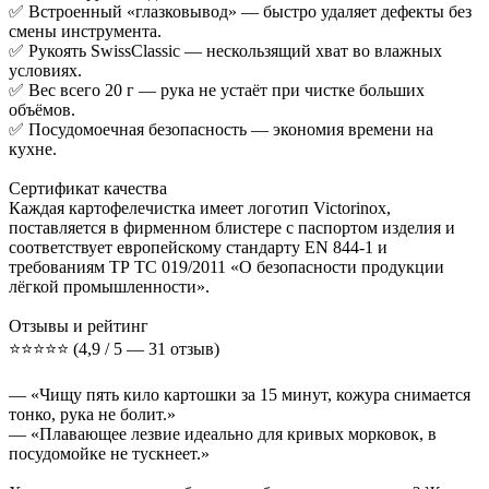
✅ Встроенный «глазковывод» — быстро удаляет дефекты без
смены инструмента.
✅ Рукоять SwissClassic — нескользящий хват во влажных
условиях.
✅ Вес всего 20 г — рука не устаёт при чистке больших
объёмов.
✅ Посудомоечная безопасность — экономия времени на
кухне.
Сертификат качества
Каждая картофелечистка имеет логотип Victorinox,
поставляется в фирменном блистере с паспортом изделия и
соответствует европейскому стандарту EN 844-1 и
требованиям ТР ТС 019/2011 «О безопасности продукции
лёгкой промышленности».
Отзывы и рейтинг
⭐️⭐️⭐️⭐️⭐️ (4,9 / 5 — 31 отзыв)
— «Чищу пять кило картошки за 15 минут, кожура снимается
тонко, рука не болит.»
— «Плавающее лезвие идеально для кривых морковок, в
посудомойке не тускнеет.»