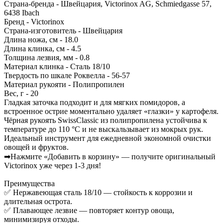
Страна-бренда - Швейцария, Victorinox AG, Schmiedgasse 57,
6438 Ibach
Бренд - Victorinox
Страна-изготовитель - Швейцария
Длина ножа, см - 18.0
Длина клинка, см - 4.5
Толщина лезвия, мм - 0.8
Материал клинка - Сталь 18/10
Твердость по шкале Роквелла - 56-57
Материал рукояти - Полипропилен
Вес, г - 20
Гладкая заточка подходит и для мягких помидоров, а
встроенное острие моментально удаляет «глазки» у картофеля.
Чёрная рукоять SwissClassic из полипропилена устойчива к
температуре до 110 °C и не выскальзывает из мокрых рук.
Идеальный инструмент для ежедневной экономной очистки
овощей и фруктов.
➡Нажмите «Добавить в корзину» — получите оригинальный
Victorinox уже через 1-3 дня!
Преимущества
✅ Нержавеющая сталь 18/10 — стойкость к коррозии и
длительная острота.
✅ Плавающее лезвие — повторяет контур овоща,
минимизируя отходы.